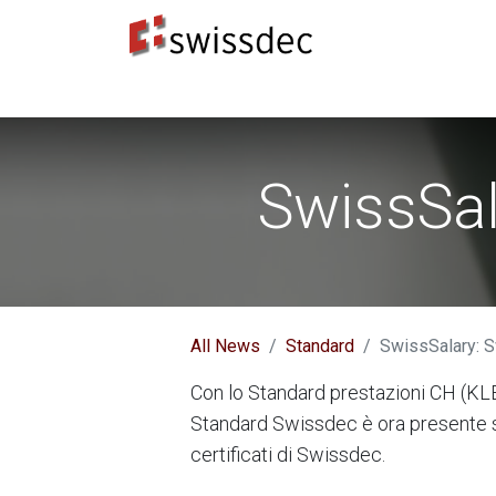
Standard
Produttori ERP
Destinatari dei dat
SwissSal
All News
Standard
SwissSalary: S
Con lo Standard prestazioni CH (KLE
Standard Swissdec è ora presente s
certificati di Swissdec.