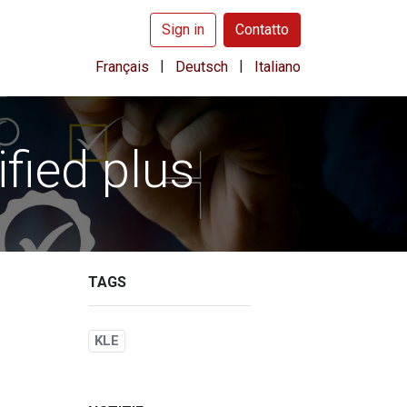
Sign in
Contatto
|
|
Français
Deutsch
Italiano
fied plus
TAGS
KLE