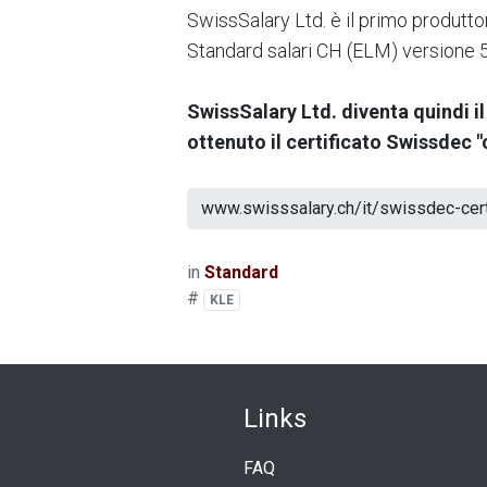
SwissSalary Ltd. è il primo produtto
Standard salari CH (ELM) versione 5
SwissSalary Ltd. diventa quindi il
ottenuto il certificato Swissdec 
www.swisssalary.ch/it/swissdec-cert
in
Standard
#
KLE
Link
​s
FAQ