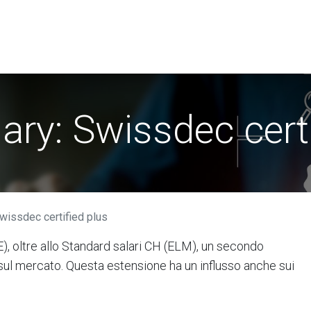
i​
Utenti
Associazione Swissdec
News
ary: Swissdec certi
wissdec certified plus
), oltre allo Standard salari CH (ELM), un secondo
ul mercato. Questa estensione ha un influsso anche sui