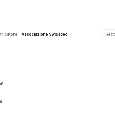
i​
Utenti
Associazione Swissdec
News
tributore
Associazione Swissdec
ne
ti