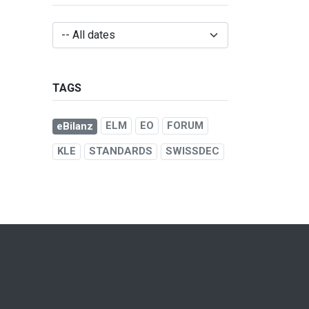
TAGS
ELM
EO
FORUM
eBilanz
KLE
STANDARDS
SWISSDEC