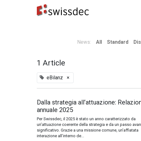
Standard
Produttori ERP
Destinatari dei dat
News:
All
Standard
Dis
1 Article
eBilanz
×
Dalla strategia all’attuazione: Relazio
annuale 2025
Per Swissdec, il 2025 è stato un anno caratterizzato da
un’attuazione coerente della strategia e da un passo avan
significativo. Grazie a una missione comune, un’affiatata
interazione all’interno de...