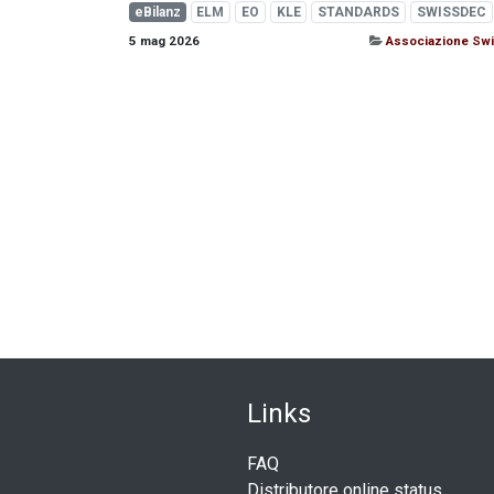
eBilanz
ELM
EO
KLE
STANDARDS
SWISSDEC
5 mag 2026
Associazione Sw
Link
​s
FAQ
Distributore online status