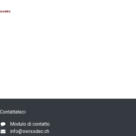
issdec
Contattateci
Modulo di contatto
info@swissdec.ch