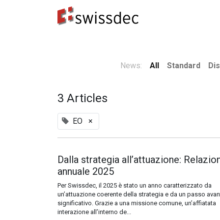
Standard
Produttori ERP
Destinatari dei dat
News:
All
Standard
Dis
3 Articles
EO
×
Dalla strategia all’attuazione: Relazio
annuale 2025
Per Swissdec, il 2025 è stato un anno caratterizzato da
un’attuazione coerente della strategia e da un passo avan
significativo. Grazie a una missione comune, un’affiatata
interazione all’interno de...