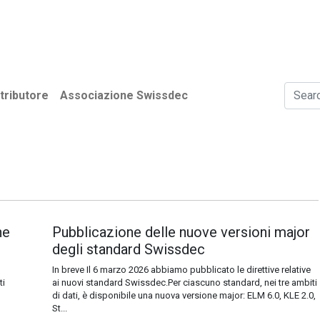
i​
Utenti
Associazione Swissdec
News
tributore
Associazione Swissdec
ne
Pubblicazione delle nuove versioni major
degli standard Swissdec
In breve Il 6 marzo 2026 abbiamo pubblicato le direttive relative
ti
ai nuovi standard Swissdec.Per ciascuno standard, nei tre ambiti
di dati, è disponibile una nuova versione major: ELM 6.0, KLE 2.0,
St...