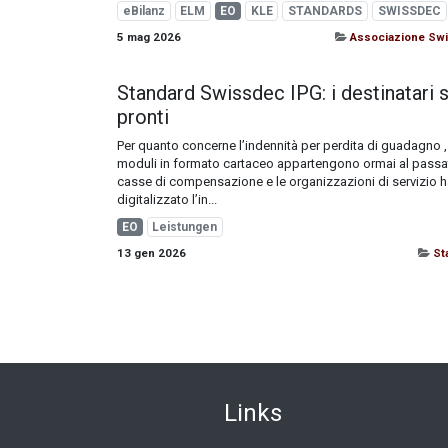
eBilanz
ELM
EO
KLE
STANDARDS
SWISSDEC
5 mag 2026
Associazione Sw
Standard Swissdec IPG: i destinatari 
pronti
Per quanto concerne l’indennità per perdita di guadagno , 
moduli in formato cartaceo appartengono ormai al passa
casse di compensazione e le organizzazioni di servizio 
digitalizzato l’in...
EO
Leistungen
13 gen 2026
St
Link
​s