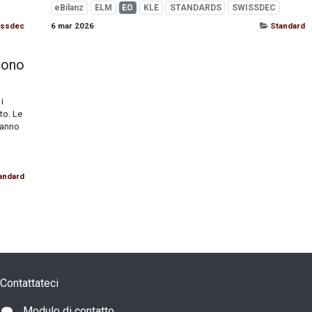
eBilanz
ELM
EO
KLE
STANDARDS
SWISSDEC
issdec
6 mar 2026
Standard
sono
i
to. Le
hanno
andard
Contattateci
Modulo di contatto