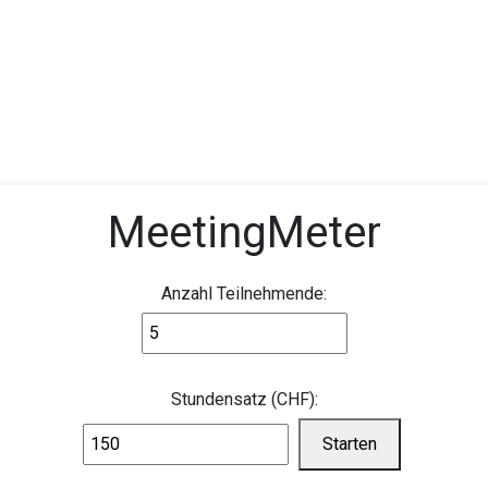
i​
Utenti
Associazione Swissdec
News
MeetingMeter
Anzahl Teilnehmende:
Stundensatz (CHF):
Starten