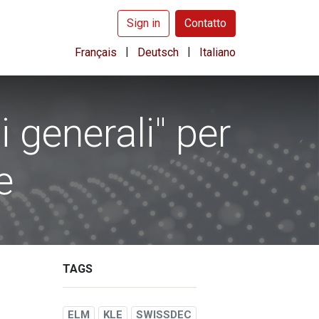
Sign in
Contatto
|
|
Français
Deutsch
Italiano
 generali" per
e
TAGS
ELM
KLE
SWISSDEC