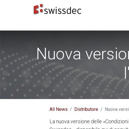
Standard
Produttori ERP
Destinatari dei dat
Nuova version
All News
Distributore
Nuova versio
La nuova versione delle «Condizioni 