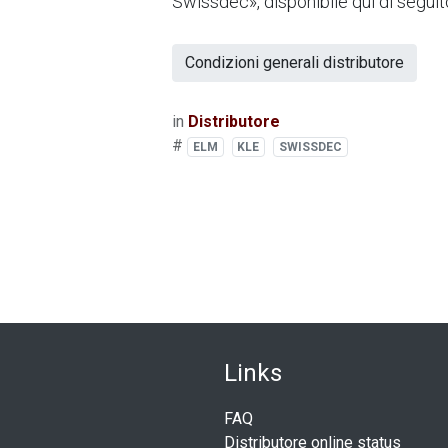
Swissdec», disponibile qui di seguit
Condizioni generali distributore
in
Distributore
#
ELM
KLE
SWISSDEC
Link
​s
FAQ
Distributore online status