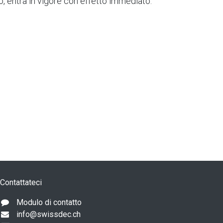
o, entra in vigore con effetto immediato:
Contattateci
Modulo di contatto
info@swissdec.ch