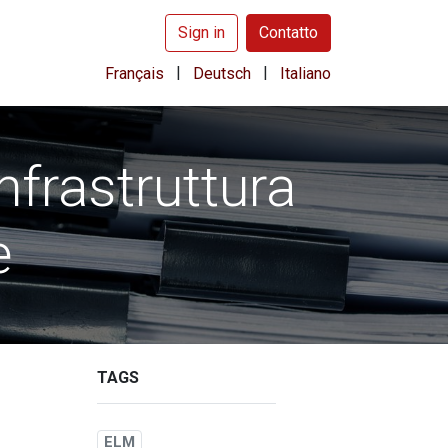
Sign in
Contatto
|
|
Français
Deutsch
Italiano
nfrastruttura
e
TAGS
ELM