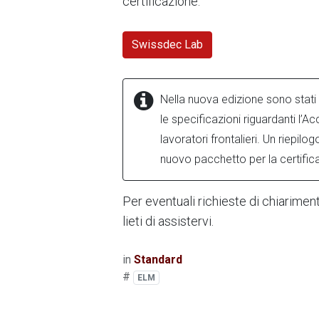
certificazione:
Swissdec Lab
Nella nuova edizione sono stati c
le specificazioni riguardanti l’Ac
lavoratori frontalieri. Un riepil
nuovo pacchetto per la certific
Per eventuali richieste di chiarimen
lieti di assistervi.
in
Standard
#
ELM