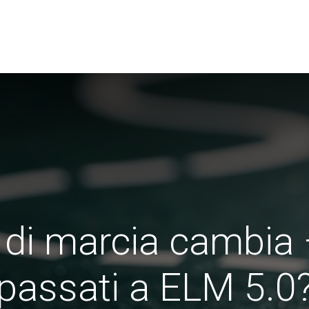
i​
Utenti
Associazione Swissdec
News
 di marcia cambia 
passati a ELM 5.0