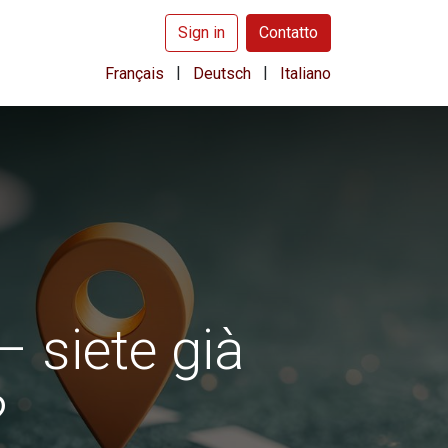
Sign in
Contatto
|
|
Français
Deutsch
Italiano
– siete già
?