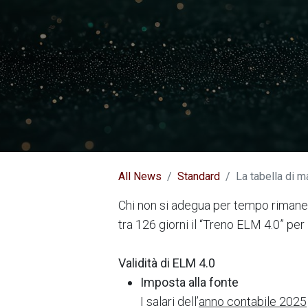
All News
Standard
La tabella di m
Chi non si adegua per tempo rimane 
tra 126 giorni il “Treno ELM 4.0” per 
Validità di ELM 4.0
Imposta alla fonte
I salari dell’
anno contabile 2025