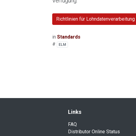
Verfügung:
Richtlinien für Lohndatenverarbeitung
in
Standards
#
ELM
​Link​s
FAQ
Distributor Online Status