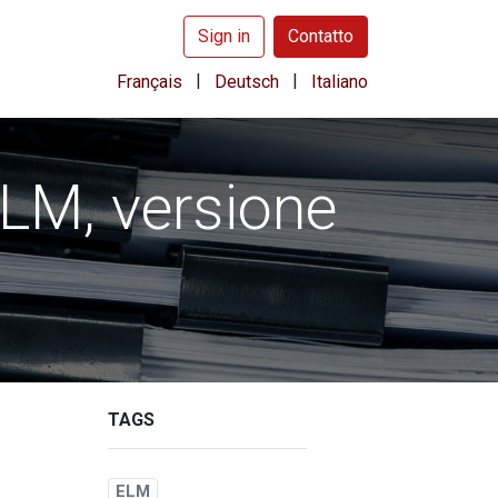
Sign in
Contatto
|
|
Français
Deutsch
Italiano
ELM, versione
TAGS
ELM