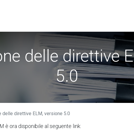
i​
Utenti
Associazione Swissdec
News
ne delle direttive 
5.0
 delle direttive ELM, versione 5.0
M è ora disponibile al seguente link: