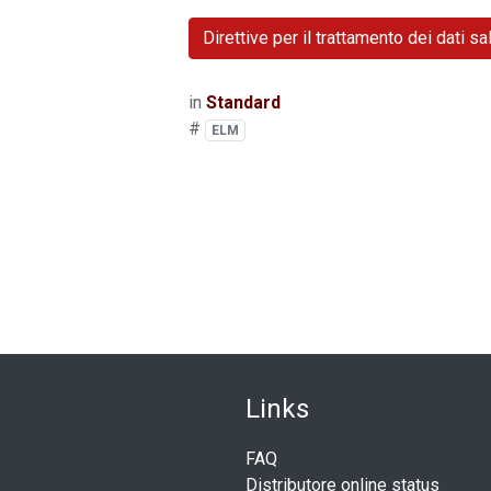
Direttive per il trattamento dei dati sal
in
Standard
#
ELM
Link
​s
FAQ
Distributore online status