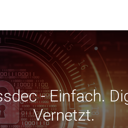
r
Anwender
Verein Swissdec
News
dec - Einfach. Digi
Vernetzt.