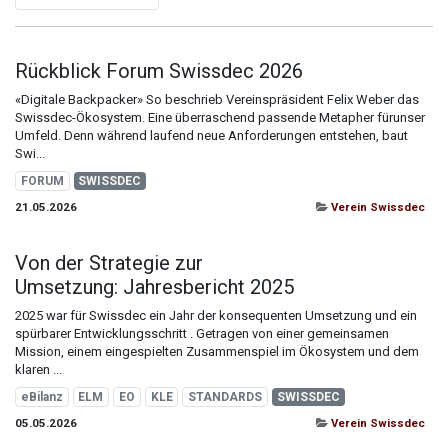
Rückblick Forum Swissdec 2026
«Digitale Backpacker» So beschrieb Vereinspräsident Felix Weber das
Swissdec-Ökosystem. Eine überraschend passende Metapher fürunser
Umfeld. Denn während laufend neue Anforderungen entstehen, baut
Swi...
FORUM
SWISSDEC
21.05.2026
Verein Swissdec
Von der Strategie zur
Umsetzung: Jahresbericht 2025
2025 war für Swissdec ein Jahr der konsequenten Umsetzung und ein
spürbarer Entwicklungsschritt . Getragen von einer gemeinsamen
Mission, einem eingespielten Zusammenspiel im Ökosystem und dem
klaren ...
eBilanz
ELM
EO
KLE
STANDARDS
SWISSDEC
05.05.2026
Verein Swissdec