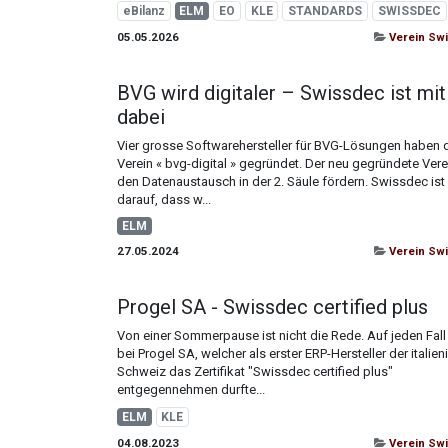
eBilanz
ELM
EO
KLE
STANDARDS
SWISSDEC
05.05.2026
Verein Sw
BVG wird digitaler – Swissdec ist mit
dabei
Vier grosse Softwarehersteller für BVG-Lösungen haben 
Verein « bvg-digital » gegründet. Der neu gegründete Verei
den Datenaustausch in der 2. Säule fördern. Swissdec ist 
darauf, dass w...
ELM
27.05.2024
Verein Sw
Progel SA - Swissdec certified plus
Von einer Sommerpause ist nicht die Rede. Auf jeden Fall 
bei Progel SA, welcher als erster ERP-Hersteller der italie
Schweiz das Zertifikat "Swissdec certified plus"
entgegennehmen durfte...
ELM
KLE
04.08.2023
Verein Sw