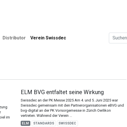
r
Anwender
Verein Swissdec
News
Distributor
Verein Swissdec
ELM BVG entfaltet seine Wirkung
Swissdec an der PK Messe 2025 Am 4. und 5. Juni 2025 war
Swissdec gemeinsam mit den Partnerorganisationen eBVG und
tzung
bvg-digital an der PK Vorsorgemesse in Zürich Oerlikon
r
vertreten. Während der Verein ...
iel im
ELM
STANDARDS
SWISSDEC