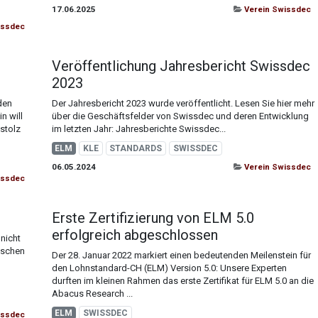
17.06.2025
Verein Swissdec
issdec
Veröffentlichung Jahresbericht Swissdec
2023
den
Der Jahresbericht 2023 wurde veröffentlicht. Lesen Sie hier mehr
n will
über die Geschäftsfelder von Swissdec und deren Entwicklung
stolz
im letzten Jahr: Jahresberichte Swissdec...
ELM
KLE
STANDARDS
SWISSDEC
06.05.2024
Verein Swissdec
issdec
Erste Zertifizierung von ELM 5.0
erfolgreich abgeschlossen
nicht
nischen
Der 28. Januar 2022 markiert einen bedeutenden Meilenstein für
den Lohnstandard-CH (ELM) Version 5.0: Unsere Experten
durften im kleinen Rahmen das erste Zertifikat für ELM 5.0 an die
Abacus Research ...
ELM
SWISSDEC
issdec