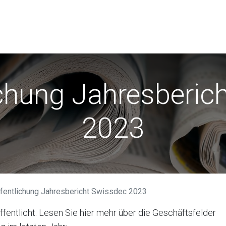
r
Anwender
Verein Swissdec
News
ichung Jahresberic
2023
fentlichung Jahresbericht Swissdec 2023
fentlicht. Lesen Sie hier mehr über die Geschäftsfelder