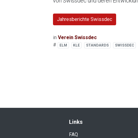
von Swissdec und deren Entwicklung
Jahresberichte Swissdec
in
Verein Swissdec
#
ELM
KLE
STANDARDS
SWISSDEC
​Link​s
FAQ