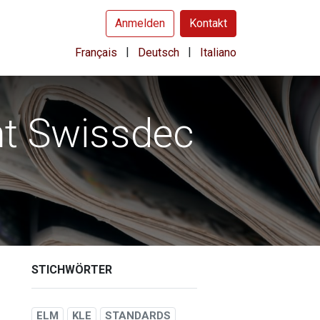
Anmelden
Kontakt
|
|
Français
Deutsch
Italiano
ht Swissdec
STICHWÖRTER
ELM
KLE
STANDARDS