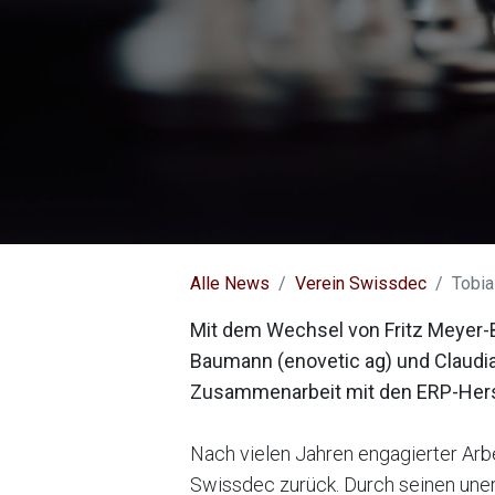
Alle News
Verein Swissdec
Tobia
Mit dem Wechsel von Fritz Meyer-B
Baumann (enovetic ag) und Claudia
Zusammenarbeit mit den ERP-Herst
Nach vielen Jahren engagierter Arbe
Swissdec zurück. Durch seinen uner