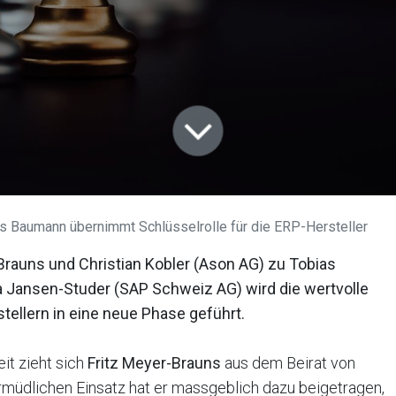
s Baumann übernimmt Schlüsselrolle für die ERP-Hersteller
rauns und Christian Kobler (Ason AG) zu Tobias
 Jansen-Studer (SAP Schweiz AG) wird die wertvolle
ellern in eine neue Phase geführt.
it zieht sich
Fritz Meyer-Brauns
aus dem Beirat von
müdlichen Einsatz hat er massgeblich dazu beigetragen,