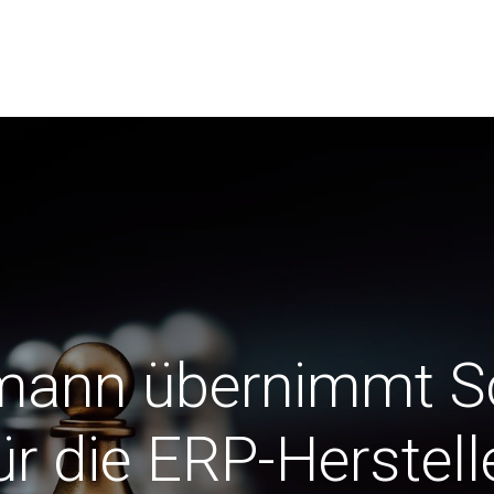
r
Anwender
Verein Swissdec
News
ann übernimmt Sc
ür die ERP-Herstell