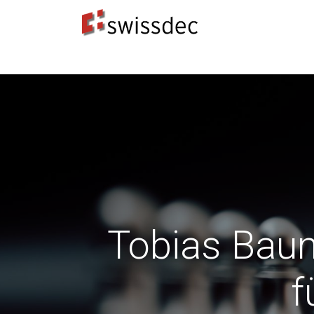
Standards
ERP-Hersteller
Datenempfänge
Tobias Baum
f