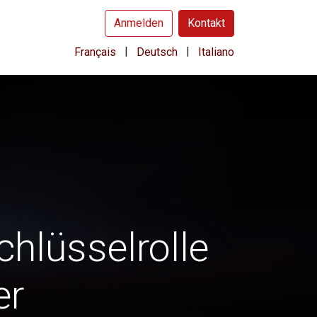
Anmelden
Kontakt
|
|
Français
Deutsch
Italiano
hlüsselrolle
er