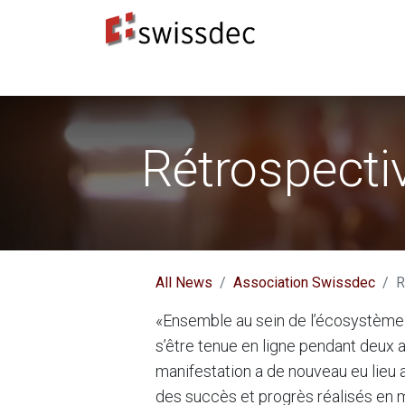
Normes
Concepteurs ERP
​Destinataires 
Rétrospecti
All News
Association Swissdec
R
«Ensemble au sein de l’écosystème»
s’être tenue en ligne pendant deux 
manifestation a de nouveau eu lieu
des succès et progrès réalisés en ma