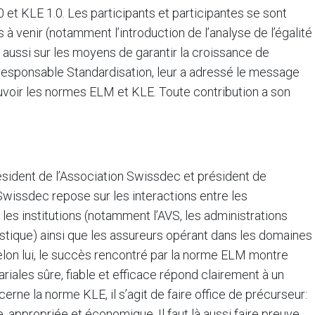
 et KLE 1.0. Les participants et participantes se sont
à venir (notamment l’introduction de l’analyse de l’égalité
is aussi sur les moyens de garantir la croissance de
responsable Standardisation, leur a adressé le message
uvoir les normes ELM et KLE. Toute contribution a son
ésident de l’Association Swissdec et président de
Swissdec repose sur les interactions entre les
les institutions (notamment l’AVS, les administrations
atistique) ainsi que les assureurs opérant dans les domaines
elon lui, le succès rencontré par la norme ELM montre
iales sûre, fiable et efficace répond clairement à un
cerne la norme KLE, il s’agit de faire office de précurseur:
e, appropriée et économique. Il faut là aussi faire preuve