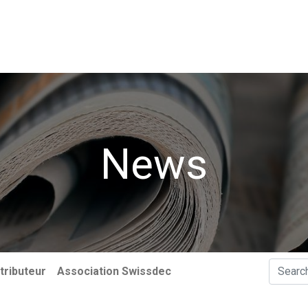
de données
Utilisateurs
Association Swissdec
News
News
tributeur
Association Swissdec