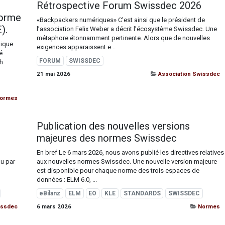
Rétrospective Forum Swissdec 2026
norme
«Backpackers numériques» C’est ainsi que le président de
).
l’association Felix Weber a décrit l’écosystème Swissdec. Une
métaphore étonnamment pertinente. Alors que de nouvelles
nique
exigences apparaissent e...
é
FORUM
SWISSDEC
h
21 mai 2026
Association Swissdec
ormes
Publication des nouvelles versions
majeures des normes Swissdec
En bref Le 6 mars 2026, nous avons publié les directives relatives
u par
aux nouvelles normes Swissdec. Une nouvelle version majeure
est disponible pour chaque norme des trois espaces de
données : ELM 6.0, ...
eBilanz
ELM
EO
KLE
STANDARDS
SWISSDEC
issdec
6 mars 2026
Normes