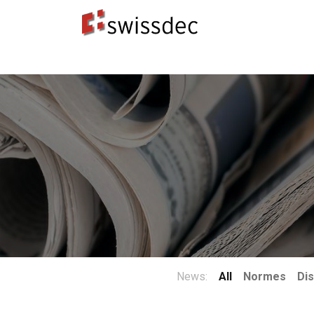
Normes
Concepteurs ERP
​Destinataires 
News:
All
Normes
Dis