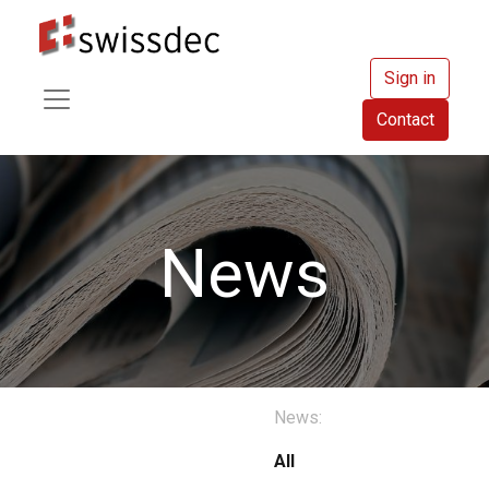
Sign in
Contact
News
News:
All