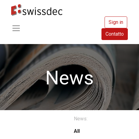
Sign in
Contatto
News
News:
All