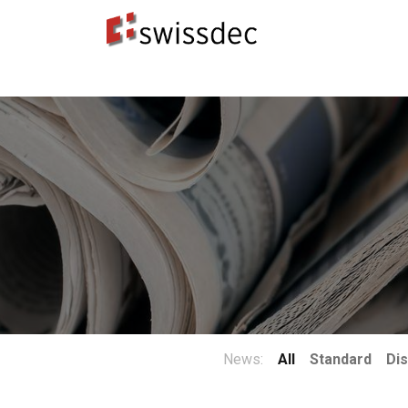
Standard
Produttori ERP
Destinatari dei dat
News:
All
Standard
Dis