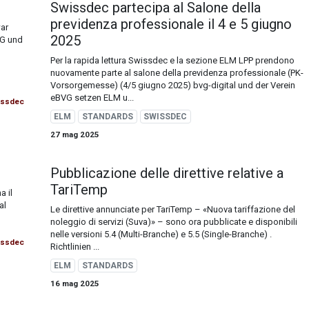
Swissdec partecipa al Salone della
previdenza professionale il 4 e 5 giugno
ar
2025
VG und
Per la rapida lettura Swissdec e la sezione ELM LPP prendono
nuovamente parte al salone della previdenza professionale (PK-
Vorsorgemesse) (4/5 giugno 2025) bvg-digital und der Verein
eBVG setzen ELM u...
issdec
ELM
STANDARDS
SWISSDEC
27 mag 2025
Pubblicazione delle direttive relative a
TariTemp
a il
al
Le direttive annunciate per TariTemp – «Nuova tariffazione del
noleggio di servizi (Suva)» – sono ora pubblicate e disponibili
nelle versioni​ 5.4 (Multi-Branche) e 5.5 (Single-Branche) .
issdec
Richtlinien ...
ELM
STANDARDS
16 mag 2025