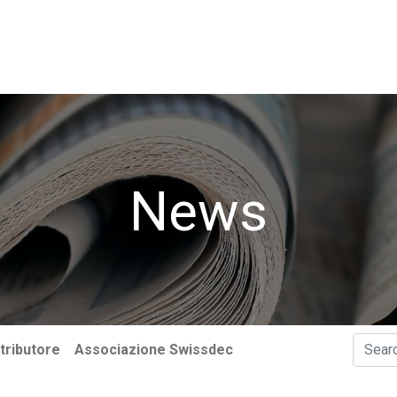
i​
Utenti
Associazione Swissdec
News
News
tributore
Associazione Swissdec