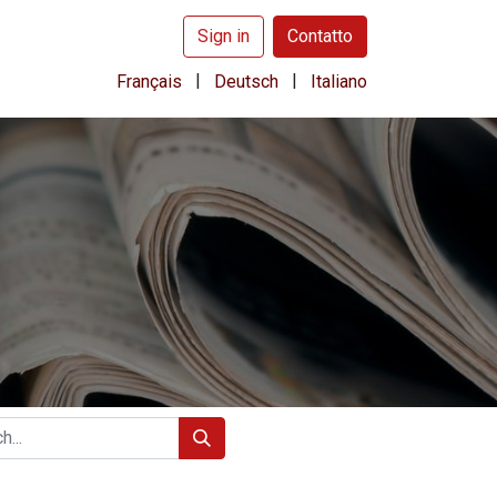
Sign in
Contatto
|
|
Français
Deutsch
Italiano