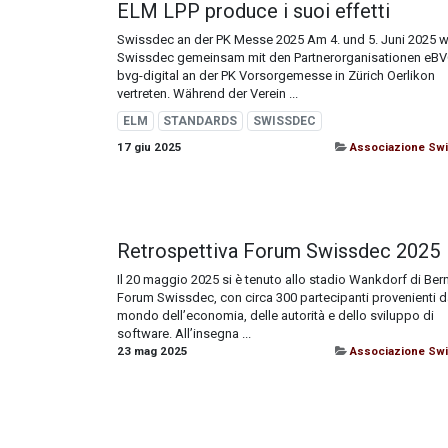
ELM LPP produce i suoi effetti
Swissdec an der PK Messe 2025 Am 4. und 5. Juni 2025 w
Swissdec gemeinsam mit den Partnerorganisationen eB
bvg-digital an der PK Vorsorgemesse in Zürich Oerlikon
vertreten. Während der Verein ...
ELM
STANDARDS
SWISSDEC
17 giu 2025
Associazione Sw
Retrospettiva Forum Swissdec 2025
Il 20 maggio 2025 si è tenuto allo stadio Wankdorf di Bern
Forum Swissdec, con circa 300 partecipanti provenienti d
mondo dell’economia, delle autorità e dello sviluppo di
software. All’insegna ...
23 mag 2025
Associazione Sw