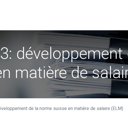
de données
Utilisateurs
Association Swissdec
News
 3: développement
en matière de salai
développement de la norme suisse en matière de salaire (ELM)