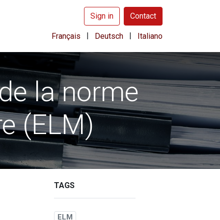
Sign in
Contact
|
|
Français
Deutsch
Italiano
 de la norme
re (ELM)
TAGS
ELM