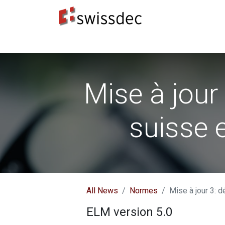
Normes
Concepteurs ERP
​Destinataires 
Mise à jour
suisse 
All News
Normes
Mise à jour 3: 
ELM version 5.0