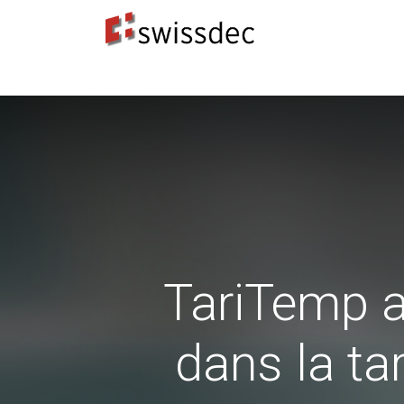
Normes
Concepteurs ERP
​Destinataires 
TariTemp a
dans la ta