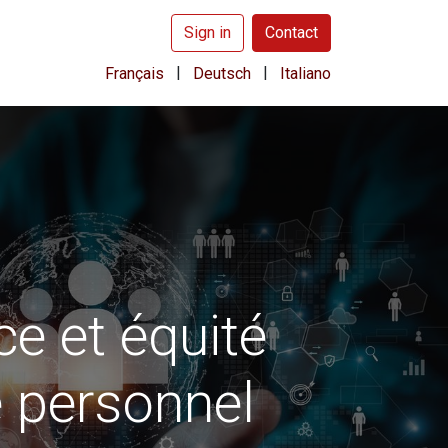
Sign in
Contact
|
|
Français
Deutsch
Italiano
e et équité
e personnel