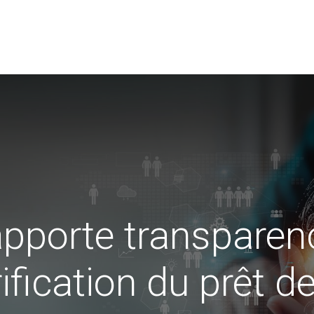
de données
Utilisateurs
Association Swissdec
News
pporte transparenc
rification du prêt d