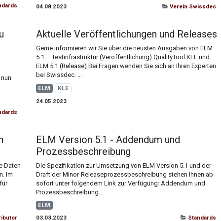
ndards
04.08.2023
Verein Swissdec
u
Aktuelle Veröffentlichungen und Releases
Gerne informieren wir Sie über die neusten Ausgaben von ELM
5.1 – Testinfrastruktur (Veröffentlichung) QualityTool KLE und
ELM 5.1 (Release) Bei Fragen wenden Sie sich an Ihren Experten
bei Swissdec. ...
e nun
ELM
KLE
24.05.2023
ndards
n
ELM Version 5.1 - Addendum und
Prozessbeschreibung
re Daten
Die Spezifikation zur Umsetzung von ELM Version 5.1 und der
n. Im
Draft der Minor-Releaseprozessbeschreibung stehen Ihnen ab
für
sofort unter folgendem Link zur Verfügung: Addendum und
Prozessbeschreibung...
ELM
ributor
03.03.2023
Standards