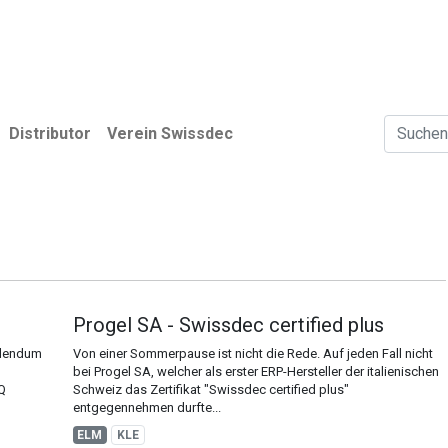
r
Anwender
Verein Swissdec
News
Distributor
Verein Swissdec
Progel SA - Swissdec certified plus
ddendum
Von einer Sommerpause ist nicht die Rede. Auf jeden Fall nicht
bei Progel SA, welcher als erster ERP-Hersteller der italienischen
Q
Schweiz das Zertifikat "Swissdec certified plus"
entgegennehmen durfte...
ELM
KLE