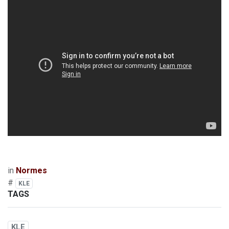
in
Normes
#
KLE
TAGS
KLE