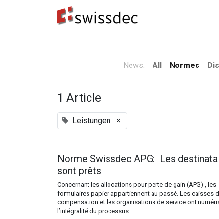
Normes
Concepteurs ERP
​Destinataires 
News:
All
Normes
Dis
1 Article
Leistungen
×
Norme Swissdec APG: Les destinata
sont prêts
Concernant les allocations pour perte de gain (APG) , les
formulaires papier appartiennent au passé. Les caisses 
compensation et les organisations de service ont numéri
l’intégralité du processus...