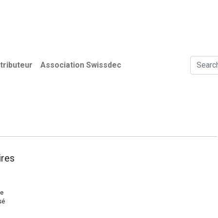
de données
Utilisateurs
Association Swissdec
News
tributeur
Association Swissdec
ires
de
sé