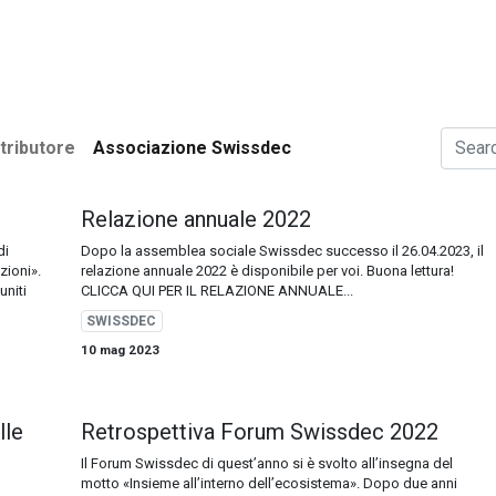
i​
Utenti
Associazione Swissdec
News
tributore
Associazione Swissdec
Relazione annuale 2022
di
Dopo la assemblea sociale Swissdec successo il 26.04.2023, il
zioni».
relazione annuale 2022 è disponibile per voi. Buona lettura!
uniti
CLICCA QUI PER IL RELAZIONE ANNUALE...
SWISSDEC
10 mag 2023
lle
Retrospettiva Forum Swissdec 2022
Il Forum Swissdec di quest’anno si è svolto all’insegna del
motto «Insieme all’interno dell’ecosistema». Dopo due anni