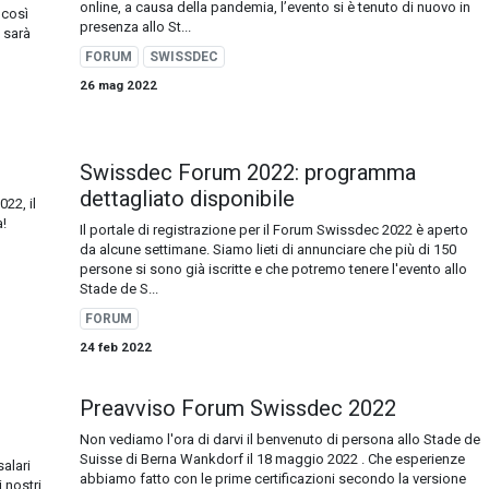
online, a causa della pandemia, l’evento si è tenuto di nuovo in
 così
presenza allo St...
 sarà
FORUM
SWISSDEC
26 mag 2022
Swissdec Forum 2022: programma
dettagliato disponibile
22, il
a!
Il portale di registrazione per il Forum Swissdec 2022 è aperto
da alcune settimane. Siamo lieti di annunciare che più di 150
persone si sono già iscritte e che potremo tenere l'evento allo
Stade de S...
FORUM
24 feb 2022
Preavviso Forum Swissdec 2022
Non vediamo l'ora di darvi il benvenuto di persona allo Stade de
Suisse di Berna Wankdorf il 18 maggio 2022 . Che esperienze
alari
abbiamo fatto con le prime certificazioni secondo la versione
 nostri