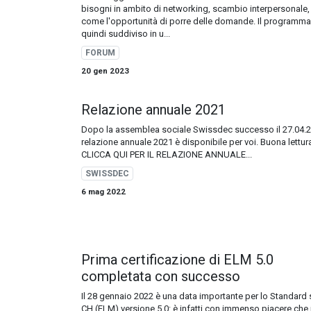
bisogni in ambito di networking, scambio interpersonale,
come l'opportunità di porre delle domande. Il programma
quindi suddiviso in u...
FORUM
20 gen 2023
Relazione annuale 2021
​Dopo la assemblea sociale Swissdec successo il 27.04.20
relazione annuale 2021 è disponibile per voi. Buona lettur
CLICCA QUI PER IL RELAZIONE ANNUALE...
SWISSDEC
6 mag 2022
Prima certificazione di ELM 5.0
completata con successo
Il 28 gennaio 2022 è una data importante per lo Standard s
CH (ELM) versione 5.0: è infatti con immenso piacere che i