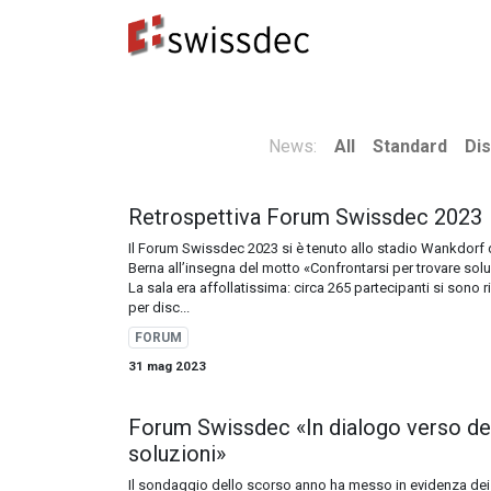
Standard
Produttori ERP
Destinatari dei dat
News:
All
Standard
Dis
Retrospettiva Forum Swissdec 2023
Il Forum Swissdec 2023 si è tenuto allo stadio Wankdorf 
Berna all’insegna del motto «Confrontarsi per trovare solu
La sala era affollatissima: circa 265 partecipanti si sono ri
per disc...
FORUM
31 mag 2023
Forum Swissdec «In dialogo verso de
soluzioni»
Il sondaggio dello scorso anno ha messo in evidenza dei