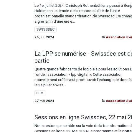
Le 1er juillet 2024, Christoph Rothenbühler a passé à Ben
Haldimann le témoin de la responsabilité de l’unité
organisationnelle standardisation de Swissdec. Ce cha
signe la fin d’une ère e...
SWISSDEC
26 juil. 2024
Association Sw
La LPP se numérise - Swissdec est de
partie
Quatre grands fabricants de logiciels pour les solutions 
fondé l'association « lpp-digital ». Cette association
nouvellement créée veut promouvoir l'échange de donné
le 2e pilier. Swiss...
ELM
27 mai 2024
Association Sw
Sessions en ligne Swissdec, 22 mai 
Nous restons ensemble sur la voie de la transformation di
Sessions en ligne, 22. Mai 2024 Le programme et le portai