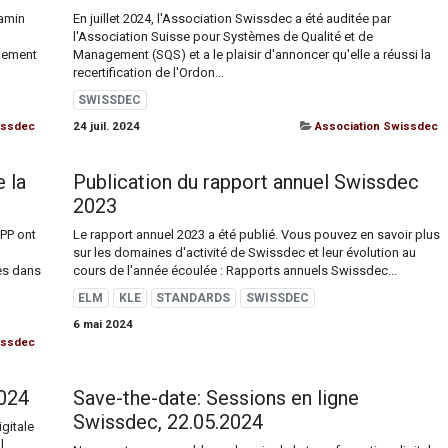
jamin
En juillet 2024, l'Association Swissdec a été auditée par
l'Association Suisse pour Systèmes de Qualité et de
ngement
Management (SQS) et a le plaisir d'annoncer qu'elle a réussi la
recertification de l'Ordon...
SWISSDEC
issdec
24 juil. 2024
Association Swissdec
 la
Publication du rapport annuel Swissdec
2023
LPP ont
Le rapport annuel 2023 a été publié. Vous pouvez en savoir plus
sur les domaines d'activité de Swissdec et leur évolution au
es dans
cours de l'année écoulée : Rapports annuels Swissdec...
ELM
KLE
STANDARDS
SWISSDEC
6 mai 2024
issdec
2024
Save-the-date: Sessions en ligne
Swissdec, 22.05.2024
gitale
l