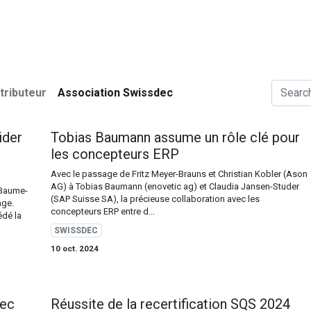
de données
Utilisateurs
Association Swissdec
News
tributeur
Association Swissdec
ider
Tobias Baumann assume un rôle clé pour
les concepteurs ERP
Avec le passage de Fritz Meyer-Brauns et Christian Kobler (Ason
AG) à Tobias Baumann (enovetic ag) et Claudia Jansen-Studer
 Baume-
(SAP Suisse SA), la précieuse collaboration avec les
age.
concepteurs ERP entre d...
édé la
SWISSDEC
10 oct. 2024
dec
Réussite de la recertification SQS 2024