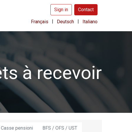
Sign in
Contact
|
|
Français
Deutsch
Italiano
ts à recevoir
 Casse pensioni
BFS / OFS / UST