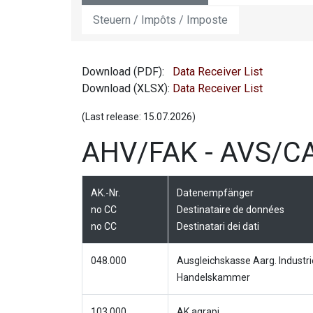
Steuern / Impôts / Imposte
Download (PDF):
Data Receiver List
Download (XLSX):
Data Receiver List
(Last release: 15.07.2026)
AHV/FAK - AVS/C
AK.-Nr.
Datenempfänger
no CC
Destinataire de données
no CC
Destinatari dei dati
048.000
Ausgleichskasse Aarg. Industri
Handelskammer
103.000
AK agrapi