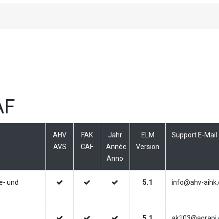
AF
AHV
FAK
Jahr
ELM
Support E-Mail
AVS
CAF
Année
Version
Anno
e- und
5.1
info@ahv-aihk.
5.1
ak103@agrapi.