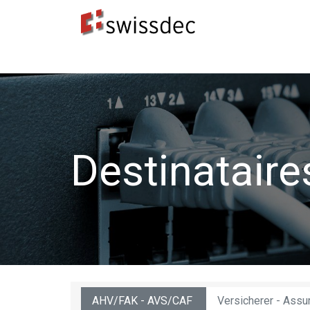
Normes
Concepteurs ERP
​Destinataires 
​Destinatair
AHV/FAK - AVS/CAF
Versicherer - Assu