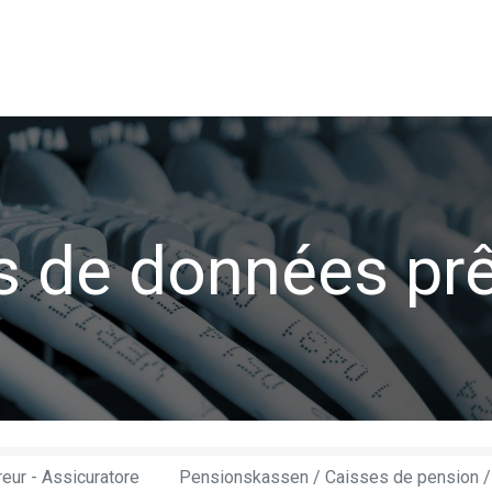
de données
Utilisateurs
Association Swissdec
News
es de données prê
reur - Assicuratore
Pensionskassen / Caisses de pension /