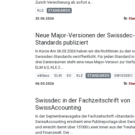
Zurich Versicherung ab sofort a...
KLE
STANDARDS
25.06.2026
Sta
Neue Major-Versionen der Swissdec-
Standards publiziert
In Kürze Am 06.03.2026 haben wir die Richtlinien zu den 
Swissdec-Standards veröffentlicht. Für jeden Standard in
drei Datenräumen steht eine neue Major-Version zur Verf
ELM 6.0, KLE 2....
eBilanz
ELM
EO
KLE
STANDARDS
SWISSDEC
06.03.2026
Sta
Swissdec in der Fachzeitschrift von
SwissAccounting
In der Septemberausgabe der Fachzeitschrift «Standard»
SwissAccounting erscheint eine Publireportage über Sw
und erreicht damit über 15’000 Leser:innen aus der Treuh
und Finanzwelt. Der ...