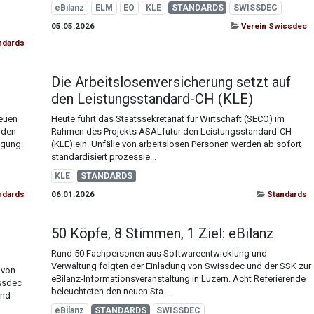
eBilanz
ELM
EO
KLE
STANDARDS
SWISSDEC
05.05.2026
Verein Swissdec
ndards
Die Arbeitslosenversicherung setzt auf
den Leistungsstandard-CH (KLE)
neuen
Heute führt das Staatssekretariat für Wirtschaft (SECO) im
 den
Rahmen des Projekts ASALfutur den Leistungsstandard-CH
ügung:
(KLE) ein. Unfälle von arbeitslosen Personen werden ab sofort
standardisiert prozessie...
KLE
STANDARDS
ndards
06.01.2026
Standards
50 Köpfe, 8 Stimmen, 1 Ziel: eBilanz
Rund 50 Fachpersonen aus Softwareentwicklung und
Verwaltung folgten der Einladung von Swissdec und der SSK zur
 von
eBilanz-Informationsveranstaltung in Luzern. Acht Referierende
issdec
beleuchteten den neuen Sta...
and-
eBilanz
STANDARDS
SWISSDEC