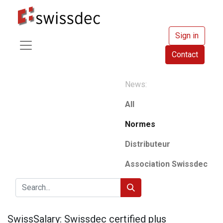
Sign in
Contact
News:
All
Normes
Distributeur
Association Swissdec
SwissSalary: Swissdec certified plus